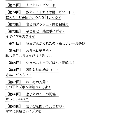
［第75回］ トイトレエピソード
［第74回］ 教えて！イヤイヤ期エピソード・
教えて！お手伝い、みんな何してる？
［第73回］ 寝る前ダッシュ・同じ目線で
［第72回］ 子どもと一緒にポイポイ・
イヤイヤもカワイイ
［第71回］ 叔父さんがくれたの・新しいシール遊び
［第70回］ おうちに帰ろう・
私も息子もちょっぴりさみしい
［第69回］ ショベルカーでごはん・正解は？
［第68回］ 忍耐対決の始まり！・
さぁ、どっち？？
［第67回］ おいもの方角・
くつ下とズボンは知ってるよ！
［第66回］ 息子とわんこの関係・
かっこいいパパ
［第65回］ 言い分を聞いて元どおり・
ママに余裕とアイデアを！