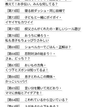
教えて！お手伝い、みんな何してる？
［第73回］ 寝る前ダッシュ・同じ目線で
［第72回］ 子どもと一緒にポイポイ・
イヤイヤもカワイイ
［第71回］ 叔父さんがくれたの・新しいシール遊び
［第70回］ おうちに帰ろう・
私も息子もちょっぴりさみしい
［第69回］ ショベルカーでごはん・正解は？
［第68回］ 忍耐対決の始まり！・
さぁ、どっち？？
［第67回］ おいもの方角・
くつ下とズボンは知ってるよ！
［第66回］ 息子とわんこの関係・
かっこいいパパ
［第65回］ 言い分を聞いて元どおり・
ママに余裕とアイデアを！
［第64回］ こわれているから泣いている？
［第63回］ 上があるなら下もある？