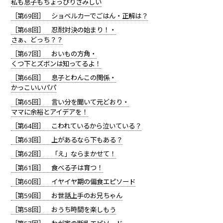
私も息子もちょっぴりさみしい
［第69回］ ショベルカーでごはん・正解は？
［第68回］ 忍耐対決の始まり！・
さぁ、どっち？？
［第67回］ おいもの方角・
くつ下とズボンは知ってるよ！
［第66回］ 息子とわんこの関係・
かっこいいパパ
［第65回］ 言い分を聞いて元どおり・
ママに余裕とアイデアを！
［第64回］ こわれているから泣いている？
［第63回］ 上があるなら下もある？
［第62回］ 「え」ならまかせて！
［第61回］ 食べる子は育つ！
［第60回］ イヤイヤ期の偏食エピソード
［第59回］ お世話上手のお兄ちゃん
［第58回］ おうち時間を楽しもう