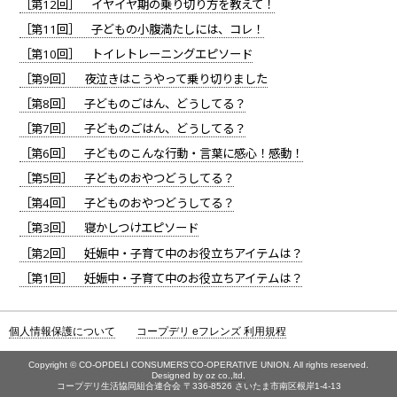
［第12回］ イヤイヤ期の乗り切り方を教えて！
［第11回］ 子どもの小腹満たしには、コレ！
［第10回］ トイレトレーニングエピソード
［第9回］ 夜泣きはこうやって乗り切りました
［第8回］ 子どものごはん、どうしてる？
［第7回］ 子どものごはん、どうしてる？
［第6回］ 子どものこんな行動・言葉に感心！感動！
［第5回］ 子どものおやつどうしてる？
［第4回］ 子どものおやつどうしてる？
［第3回］ 寝かしつけエピソード
［第2回］ 妊娠中・子育て中のお役立ちアイテムは？
［第1回］ 妊娠中・子育て中のお役立ちアイテムは？
個人情報保護について
コープデリ eフレンズ 利用規程
Copyright © CO-OPDELI CONSUMERS’CO-OPERATIVE UNION. All rights reserved.
Designed by
oz co.,ltd.
コープデリ生活協同組合連合会 〒336-8526 さいたま市南区根岸1-4-13