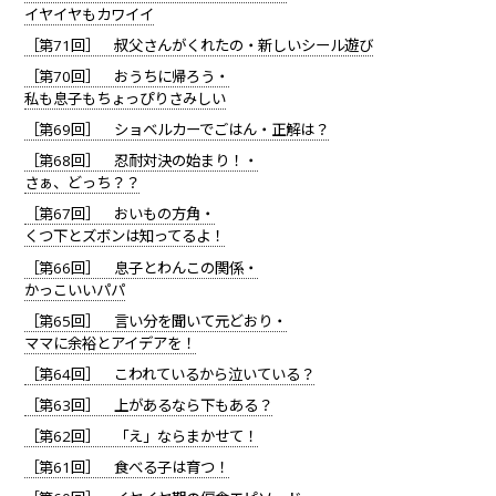
イヤイヤもカワイイ
［第71回］ 叔父さんがくれたの・新しいシール遊び
［第70回］ おうちに帰ろう・
私も息子もちょっぴりさみしい
［第69回］ ショベルカーでごはん・正解は？
［第68回］ 忍耐対決の始まり！・
さぁ、どっち？？
［第67回］ おいもの方角・
くつ下とズボンは知ってるよ！
［第66回］ 息子とわんこの関係・
かっこいいパパ
［第65回］ 言い分を聞いて元どおり・
ママに余裕とアイデアを！
［第64回］ こわれているから泣いている？
［第63回］ 上があるなら下もある？
［第62回］ 「え」ならまかせて！
［第61回］ 食べる子は育つ！