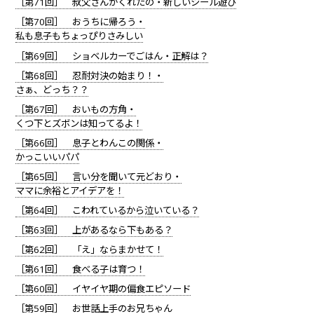
［第71回］ 叔父さんがくれたの・新しいシール遊び
［第70回］ おうちに帰ろう・
私も息子もちょっぴりさみしい
［第69回］ ショベルカーでごはん・正解は？
［第68回］ 忍耐対決の始まり！・
さぁ、どっち？？
［第67回］ おいもの方角・
くつ下とズボンは知ってるよ！
［第66回］ 息子とわんこの関係・
かっこいいパパ
［第65回］ 言い分を聞いて元どおり・
ママに余裕とアイデアを！
［第64回］ こわれているから泣いている？
［第63回］ 上があるなら下もある？
［第62回］ 「え」ならまかせて！
［第61回］ 食べる子は育つ！
［第60回］ イヤイヤ期の偏食エピソード
［第59回］ お世話上手のお兄ちゃん