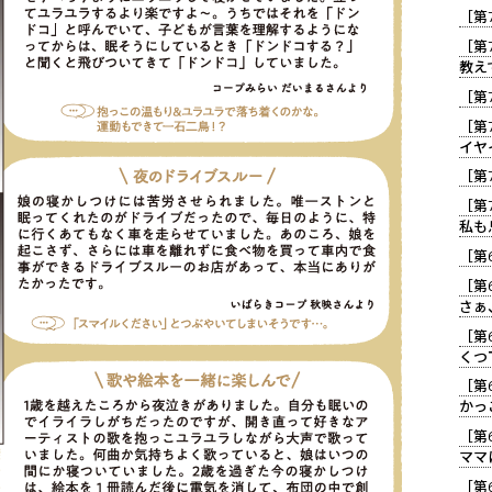
［第
［第
教え
［第
［第
イヤ
［第
［第
私も
［第
［第
さぁ
［第
くつ
［第
かっ
［第
ママ
［第