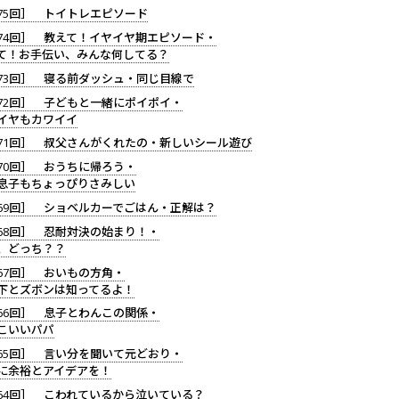
75回］ トイトレエピソード
74回］ 教えて！イヤイヤ期エピソード・
て！お手伝い、みんな何してる？
73回］ 寝る前ダッシュ・同じ目線で
72回］ 子どもと一緒にポイポイ・
イヤもカワイイ
71回］ 叔父さんがくれたの・新しいシール遊び
70回］ おうちに帰ろう・
息子もちょっぴりさみしい
69回］ ショベルカーでごはん・正解は？
68回］ 忍耐対決の始まり！・
、どっち？？
67回］ おいもの方角・
下とズボンは知ってるよ！
66回］ 息子とわんこの関係・
こいいパパ
65回］ 言い分を聞いて元どおり・
に余裕とアイデアを！
64回］ こわれているから泣いている？