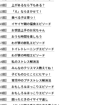
63回］ 上があるなら下もある？
62回］ 「え」ならまかせて！
61回］ 食べる子は育つ！
60回］ イヤイヤ期の偏食エピソード
59回］ お世話上手のお兄ちゃん
58回］ おうち時間を楽しもう
57回］ わが家の断乳エピソード
56回］ トイレトレーニングエピソード
55回］ わが家の時短エピソード
54回］ 私のストレス解消法
53回］ みんなのクリスマス教えてね！
52回］ 子どものひとことにヒヤッ！
51回］ 育児中のプチストレス解消法
50回］ おもしろ＆ほっこりエピソード
49回］ おもしろ＆ほっこりエピソード
48回］ 困ったときのイヤイヤ返し