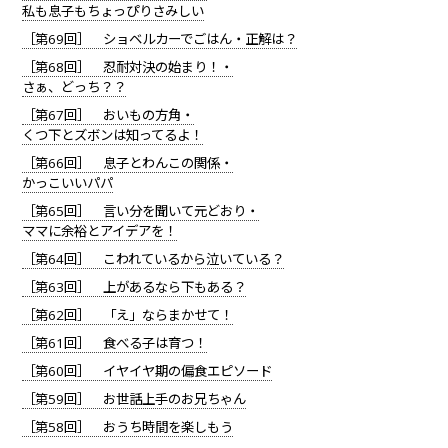
私も息子もちょっぴりさみしい
［第69回］ ショベルカーでごはん・正解は？
［第68回］ 忍耐対決の始まり！・
さぁ、どっち？？
［第67回］ おいもの方角・
くつ下とズボンは知ってるよ！
［第66回］ 息子とわんこの関係・
かっこいいパパ
［第65回］ 言い分を聞いて元どおり・
ママに余裕とアイデアを！
［第64回］ こわれているから泣いている？
［第63回］ 上があるなら下もある？
［第62回］ 「え」ならまかせて！
［第61回］ 食べる子は育つ！
［第60回］ イヤイヤ期の偏食エピソード
［第59回］ お世話上手のお兄ちゃん
［第58回］ おうち時間を楽しもう