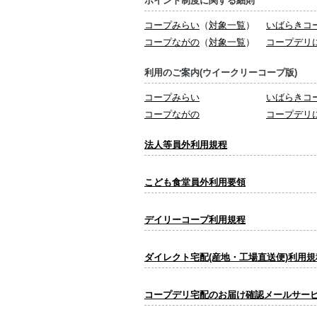
ポイント制度に関する細則
コープみらい
（
対象一覧
）
いばらきコ
コープながの
（
対象一覧
）
コープデリ
利用のご案内(ウイークリーコープ版)
コープみらい
いばらきコ
コープながの
コープデリ
法人等員外利用規程
こども食堂員外利用要領
デイリーコープ利用規程
ダイレクト宅配(産地・工場直送便)利用規
コープデリ宅配のお届け確認メールサー